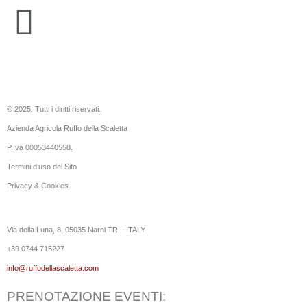
© 2025. Tutti i diritti riservati.
Azienda Agricola Ruffo della Scaletta
P.Iva 00053440558.
Termini d’uso del Sito
Privacy & Cookies
Via della Luna, 8, 05035 Narni TR – ITALY
+39 0744 715227
info@ruffodellascaletta.com
PRENOTAZIONE EVENTI: