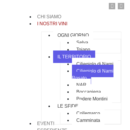
CHI SIAMO
I NOSTRI VINI
OGNI GIORNO
Selva
Toiano
IL TERRITORIO
Ciliegiolo di Narni
Ciliegiolo di Narni
Rosato
NAR
Boccapiega
Podere Montini
LE SFIDE
Collemarco
Camminata
EVENTI