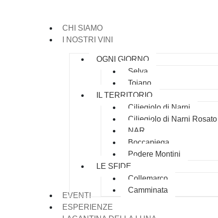
CHI SIAMO
I NOSTRI VINI
OGNI GIORNO
Selva
Toiano
IL TERRITORIO
Ciliegiolo di Narni
Ciliegiolo di Narni Rosato
NAR
Boccapiega
Podere Montini
LE SFIDE
Collemarco
Camminata
EVENTI
ESPERIENZE