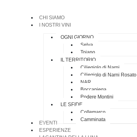
CHI SIAMO
I NOSTRI VINI
OGNI GIORNO
Selva
Toiano
IL TERRITORIO
Ciliegiolo di Narni
Ciliegiolo di Narni Rosato
NAR
Boccapiega
Podere Montini
LE SFIDE
Collemarco
Camminata
EVENTI
ESPERIENZE