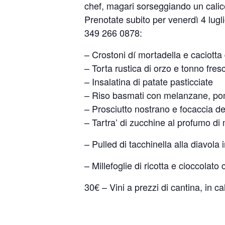
chef, magari sorseggiando un calice
Prenotate subito per venerdì 4 lugl
349 266 0878
:
– Crostoni dí mortadella e caciott
– ⁠Torta rustica di orzo e tonno fre
– ⁠Insalatina di patate pasticciate
– ⁠Riso basmati con melanzane, pom
– ⁠Prosciutto nostrano e focaccia de
– ⁠Tartra’ di zucchine al profumo di
– Pulled di tacchinella alla diavola 
– Millefoglie di ricotta e cioccola
30€ – Vini a prezzi di cantina, in cal