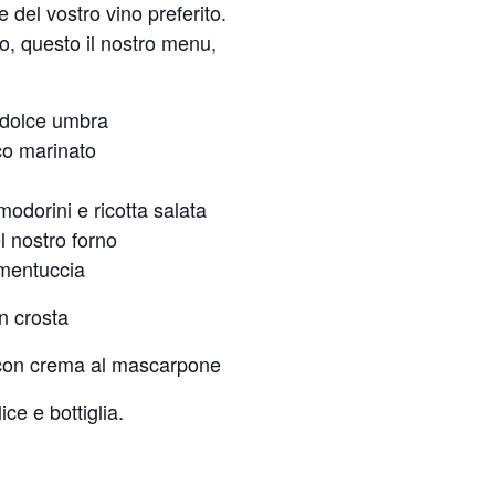
 del vostro vino preferito.
io, questo il nostro menu,
a dolce umbra
sco marinato
odorini e ricotta salata
l nostro forno
 mentuccia
in crosta
to con crema al mascarpone
ice e bottiglia.