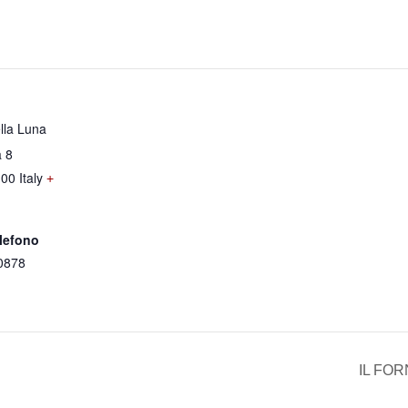
lla Luna
a 8
100
Italy
+
lefono
0878
IL FO